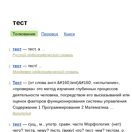
тест
Толкование
Перевод
Книги
тест
— тест, а …
1
Русский орфографический словарь
тест
— тест/ …
2
Морфемно-орфографический словарь
Тест
— (от слова англ.&#160;test)&#160; «испытание»,
3
«проверка» это метод изучения глубинных процессов
деятельности человека, посредством его высказываний или
оценок факторов функционирования системы управления
Содержание 1 Программирование 2 Математика …
Википедия
тест
— сущ., м., употр. сравн. часто Морфология: (нет)
4
чего? теста, чему? тесту, (вижу) что? тест, чем? тестом, о