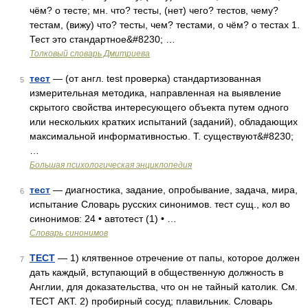
чём? о тесте; мн. что? тесты, (нет) чего? тестов, чему?
тестам, (вижу) что? тесты, чем? тестами, о чём? о тестах 1.
Тест это стандартное&#8230; …
Толковый словарь Дмитриева
тест
— (от англ. test проверка) стандартизованная
5
измерительная методика, направленная на выявление
скрытого свойства интересующего объекта путем одного
или нескольких кратких испытаний (заданий), обладающих
максимальной информативностью. Т. существуют&#8230;
…
Большая психологическая энциклопедия
тест
— диагностика, задание, опробывание, задача, мира,
6
испытание Словарь русских синонимов. тест сущ., кол во
синонимов: 24 • автотест (1) • …
Словарь синонимов
ТЕСТ
— 1) клятвенное отречение от папы, которое должен
7
дать каждый, вступающий в общественную должность в
Англии, для доказательства, что он не тайный католик. См.
ТЕСТ АКТ. 2) пробирный сосуд; плавильник. Словарь