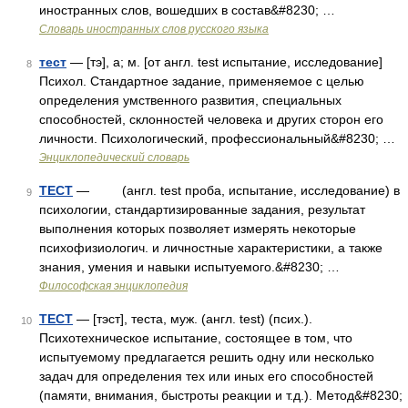
иностранных слов, вошедших в состав&#8230; …
Словарь иностранных слов русского языка
тест
— [тэ], а; м. [от англ. test испытание, исследование]
8
Психол. Стандартное задание, применяемое с целью
определения умственного развития, специальных
способностей, склонностей человека и других сторон его
личности. Психологический, профессиональный&#8230; …
Энциклопедический словарь
ТЕСТ
— (англ. test проба, испытание, исследование) в
9
психологии, стандартизированные задания, результат
выполнения которых позволяет измерять некоторые
психофизиологич. и личностные характеристики, а также
знания, умения и навыки испытуемого.&#8230; …
Философская энциклопедия
ТЕСТ
— [тэст], теста, муж. (англ. test) (псих.).
10
Психотехническое испытание, состоящее в том, что
испытуемому предлагается решить одну или несколько
задач для определения тех или иных его способностей
(памяти, внимания, быстроты реакции и т.д.). Метод&#8230;